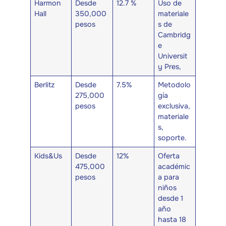
Harmon
Desde
12.7 %
Uso de
Hall
350,000
materiale
pesos
s de
Cambridg
e
Universit
y Pres,
Berlitz
Desde
7.5%
Metodolo
275,000
gía
pesos
exclusiva,
materiale
s,
soporte.
Kids&Us
Desde
12%
Oferta
475,000
académic
pesos
a para
niños
desde 1
año
hasta 18