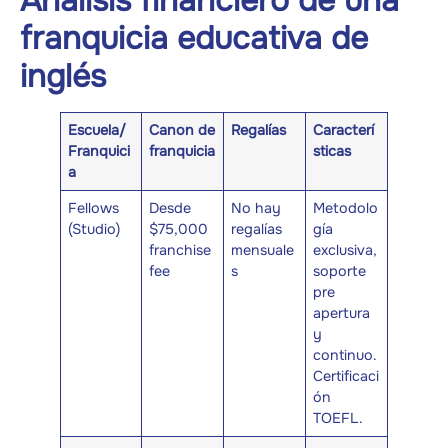
Análisis financiero de una
franquicia educativa de
inglés
Escuela/
Canon de
Regalías
Caracterí
Franquici
franquicia
sticas
a
Fellows
Desde
No hay
Metodolo
(Studio)
$75,000
regalías
gía
franchise
mensuale
exclusiva,
fee
s
soporte
pre
apertura
y
continuo.
Certificaci
ón
TOEFL.