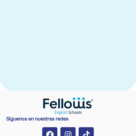
✍
la
recomiendo
ampliamente!
Yuli
Gómez
Fellows
Caucel
Síguenos en nuestras redes